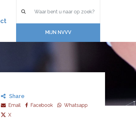
ct
MIJN NVVV
Share
Email
Facebook
Whatsapp
X