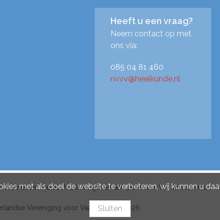
Heeft u een vraag?
Neem contact op met
ons via:
085 04 81 460
nvvv@heelkunde.nl
ies met als doel de website te verbeteren, wij kunnen u daar
individueel medisch advies geven aan patiënten. Wij adviseren u om
landse Vereniging voor Vaatchirurgie 2026
Sluiten