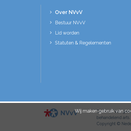
Over NVvV
Bestuur NVvV
Lid worden
Statuten & Regelementen
Wij maken gebruik van cook
De NVvV kan geen 
behandelend arts.
Copyright © Neder