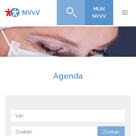
MIJN
NVVV
Agenda
Zoeken