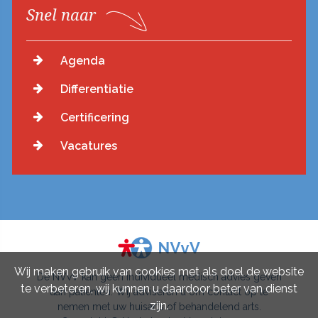
Snel naar
Agenda
Differentiatie
Certificering
Vacatures
Wij maken gebruik van cookies met als doel de website
De NVvV kan geen individueel medisch advies geven
te verbeteren, wij kunnen u daardoor beter van dienst
aan patiënten. Wij adviseren u om contact op te
zijn.
nemen met uw huisarts of behandelend arts.