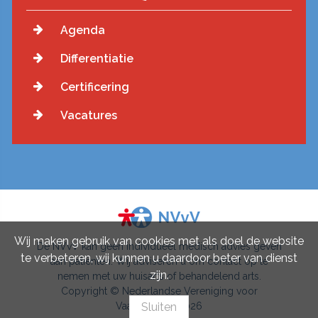
Agenda
Differentiatie
Certificering
Vacatures
Wij maken gebruik van cookies met als doel de website
De NVvV kan geen individueel medisch advies geven
te verbeteren, wij kunnen u daardoor beter van dienst
aan patiënten. Wij adviseren u om contact op te
zijn.
nemen met uw huisarts of behandelend arts.
Copyright © Nederlandse Vereniging voor
Vaatchirurgie 2026
Sluiten