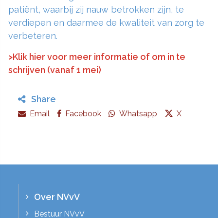
patiënt, waarbij zij nauw betrokken zijn, te
verdiepen en daarmee de kwaliteit van zorg te
verbeteren.
>Klik hier voor meer informatie of om in te
schrijven (vanaf 1 mei)
Share
Email
Facebook
Whatsapp
X
Over NVvV
Bestuur NVvV