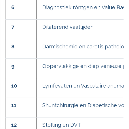
6
Diagnostiek röntgen en Value Base
7
Dilaterend vaatlijden
8
Darmischemie en carotis pathologi
9
Oppervlakkige en diep veneuze p
10
Lymfevaten en Vasculaire anomali
11
Shuntchirurgie en Diabetische voe
12
Stolling en DVT