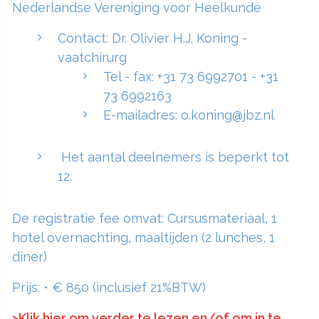
Nederlandse Vereniging voor Heelkunde
Contact: Dr. Olivier H.J. Koning -
vaatchirurg
Tel - fax: +31 73 6992701 - +31
73 6992163
E-mailadres: o.koning@jbz.nl
Het aantal deelnemers is beperkt tot
12.
De registratie fee omvat: Cursusmateriaal, 1
hotel overnachting, maaltijden (2 lunches, 1
diner)
Prijs: • € 850 (inclusief 21%BTW)
>Klik hier om verder te lezen en/of om in te