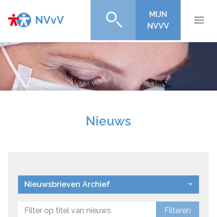
MIJN
NVVV
Nieuws
Nieuwsbrieven Archief
Filteren